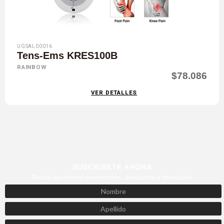
UGSAL00016
Tens-Ems KRES100B
RAINBOW
$78.086
VER DETALLES
SUSCRÍBETE AHORA
Recibe las mejores promociones, descuentos y novedades