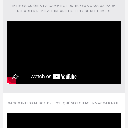
INTRODUCCIÓN A LA GAMA RG1-DX: NUEVOS CASCOS PARA
DEPORTES DE NIEVE DISPONIBLES EL 10 DE SEPTIEMBRE
CASCO INTEGRAL RG1-DX | POR QUÉ NECESITAS ENMASCARARTE.