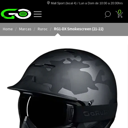
Mall Sport (local 4) / Lun a Dom de 10:00 a 20:00hrs
0
Home
Marcas
Ruroc
RG1-DX Smokescreen (21-22)