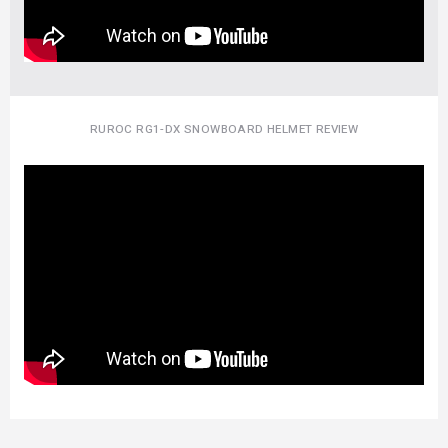
RUROC RG1-DX SNOWBOARD HELMET REVIEW