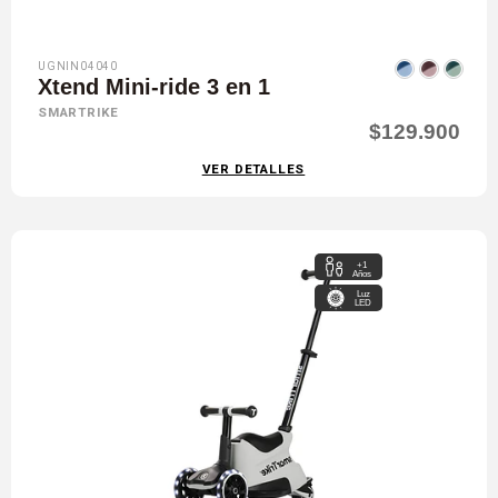
UGNIN04040
Xtend Mini-ride 3 en 1
SMARTRIKE
$129.900
VER DETALLES
+1
Años
Luz
LED