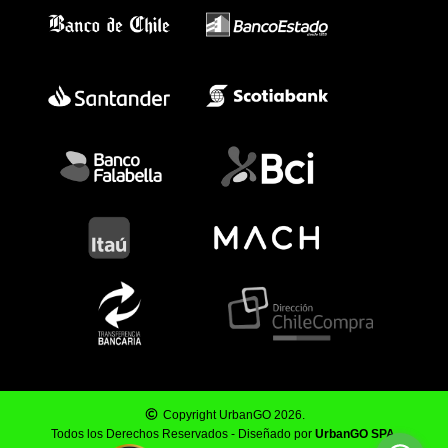
Copyright UrbanGO 2026.
Todos los Derechos Reservados - Diseñado por
UrbanGO SPA
.