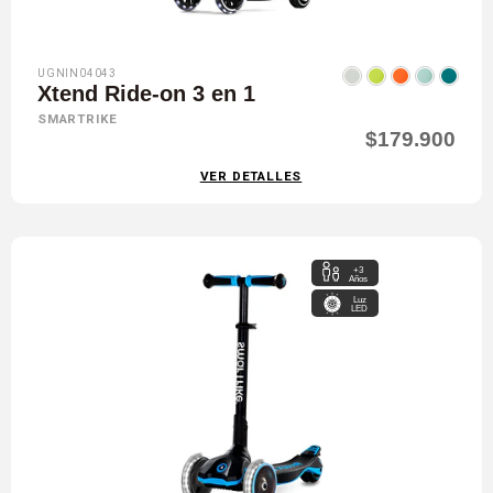
UGNIN04043
Xtend Ride-on 3 en 1
SMARTRIKE
$179.900
VER DETALLES
+3
Años
Luz
LED