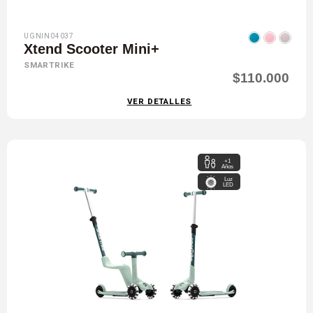
UGNIN04037
Xtend Scooter Mini+
SMARTRIKE
$110.000
VER DETALLES
+1
Años
Luz
LED