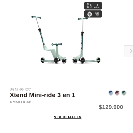
+1
Años
Luz
LED
UGNIN04037
Xtend Mini-ride 3 en 1
SMARTRIKE
$129.900
VER DETALLES