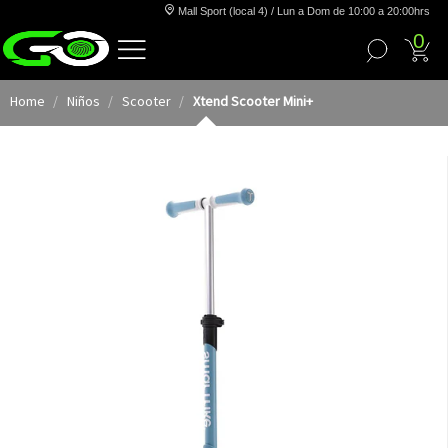
Mall Sport (local 4) / Lun a Dom de 10:00 a 20:00hrs
0
Home
Niños
Scooter
Xtend Scooter Mini+