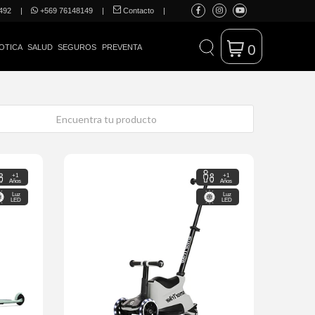
492
|
+569 76148149
|
Contacto
|
0
OTICA
SALUD
SEGUROS
PREVENTA
+1
+1
Años
Años
Luz
Luz
LED
LED