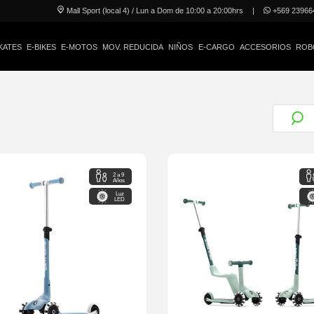
Mall Sport (local 4) / Lun a Dom de 10:00 a 20:00hrs
|
+569 23966
KATES
E-BIKES
E-MOTOS
MOV. REDUCIDA
NIÑOS
E-CARGO
ACCESORIOS
ROB
2 a 9
Años
Luz
LED