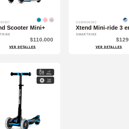
04037
UGNIN04040
nd Scooter Mini+
Xtend Mini-ride 3 e
TRIKE
SMARTRIKE
$110.000
$129
VER DETALLES
VER DETALLES
+3
Años
Luz
LED