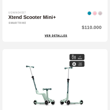
UGNIN04037
Xtend Scooter Mini+
SMARTRIKE
$110.000
VER DETALLES
+1
Años
Luz
LED