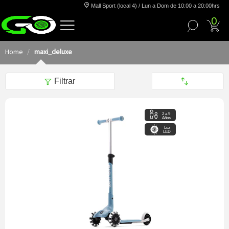
Mall Sport (local 4) / Lun a Dom de 10:00 a 20:00hrs
0
Home
maxi_deluxe
Filtrar
2 a 9
Años
Luz
LED