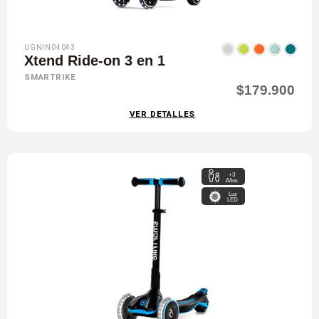
UGNIN04043
Xtend Ride-on 3 en 1
SMARTRIKE
$179.900
VER DETALLES
+3
Años
Luz
LED