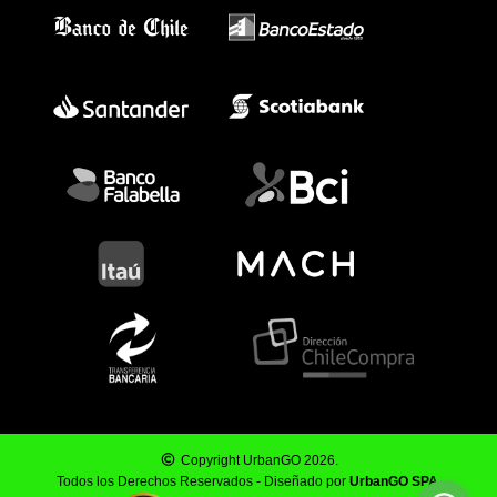
Copyright UrbanGO 2026.
Todos los Derechos Reservados - Diseñado por
UrbanGO SPA
.