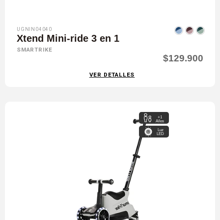
UGNIN04040
Xtend Mini-ride 3 en 1
SMARTRIKE
$129.900
VER DETALLES
+1
Años
Luz
LED