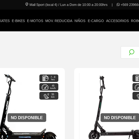
Mall Sport (local 4) / Lun a Dom de 10:00 a 20:00hrs
|
+569 23966
KATES
E-BIKES
E-MOTOS
MOV. REDUCIDA
NIÑOS
E-CARGO
ACCESORIOS
ROB
7 - 8
hrs
45
km/h
55
km
NO DISPONIBLE
NO DISPONIBLE