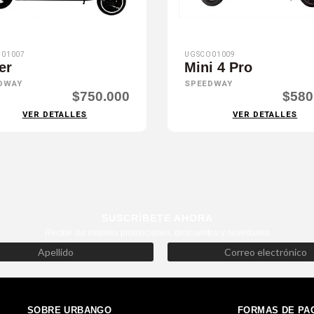
01007
UGSCO01009
er
Mini 4 Pro
DWAY
SPEEDWAY
$750.000
$580
VER DETALLES
VER DETALLES
SUSCRÍBETE AHORA
Recibe las mejores promociones, descuentos y novedades
SOBRE URBANGO
FORMAS DE PA