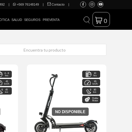
492
|
+569 76148149
|
Contacto
|
0
OTICA
SALUD
SEGUROS
PREVENTA
4 - 8
10
hrs
hrs
45
65
km/h
km/h
45
80
km
km
Doble
Motor
NO DISPONIBLE