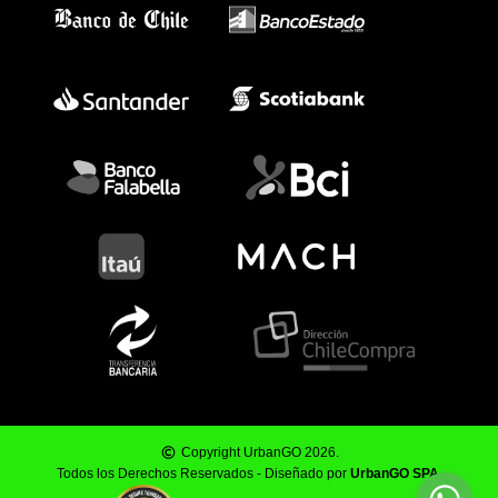
Copyright UrbanGO 2026.
Todos los Derechos Reservados - Diseñado por
UrbanGO SPA
.