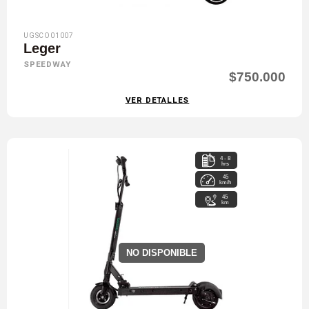
UGSCO01007
Leger
SPEEDWAY
$750.000
VER DETALLES
4 - 8
hrs
45
km/h
45
km
NO DISPONIBLE