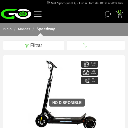
Mall Sport (local 4) / Lun a Dom de 10:00 a 20:00hrs
0
Inicio
Marcas
Speedway
Filtrar
7 - 8
hrs
45
km/h
55
km
NO DISPONIBLE