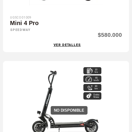
UGSCO01009
Mini 4 Pro
SPEEDWAY
$580.000
VER DETALLES
10
hrs
65
km/h
80
km
Doble
Motor
NO DISPONIBLE