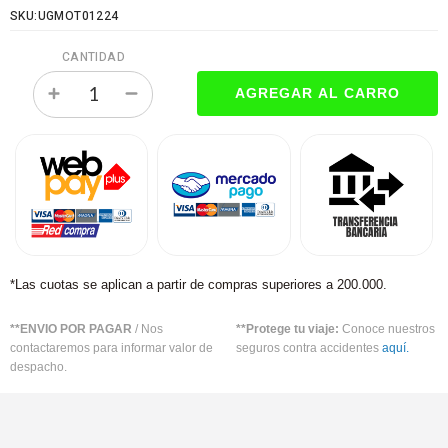
SKU:UGMOT01224
CANTIDAD
*Las cuotas se aplican a partir de compras superiores a 200.000.
**ENVIO POR PAGAR
/ Nos
**Protege tu viaje:
Conoce nuestros
contactaremos para informar valor de
seguros contra accidentes
aquí.
despacho.