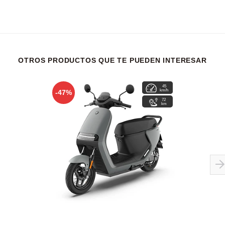
OTROS PRODUCTOS QUE TE PUEDEN INTERESAR
45
4
km/h
hrs
-47%
72
km