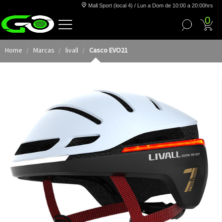
Mall Sport (local 4) / Lun a Dom de 10:00 a 20:00hrs
0
Home
Marcas
livall
Casco EVO21