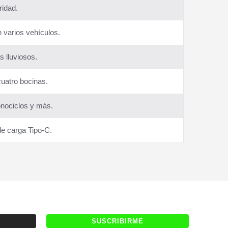
idad.
n varios vehículos.
s lluviosos.
uatro bocinas.
onociclos y más.
de carga Tipo-C.