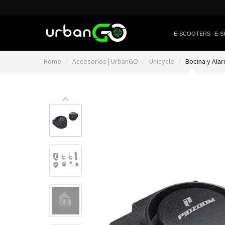
E-SCOOTERS
E-S
Home
Accesorios | UrbanGO
Unicycle
Bocina y Al