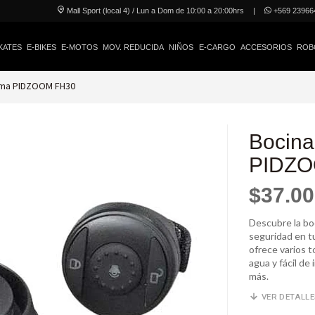
Mall Sport (local 4) / Lun a Dom de 10:00 a 20:00hrs
|
+569 23966
KATES
E-BIKES
E-MOTOS
MOV. REDUCIDA
NIÑOS
E-CARGO
ACCESORIOS
ROB
arma PIDZOOM FH30
Bocina
PIDZO
$37.0
Descubre la bo
seguridad en tu
ofrece varios t
agua y fácil de
más.
VER DETALL