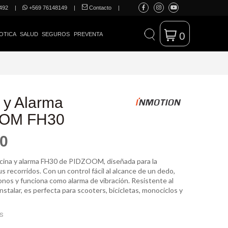
492
|
+569 76148149
|
Contacto
|
0
OTICA
SALUD
SEGUROS
PREVENTA
 y Alarma
OM FH30
00
cina y alarma FH30 de PIDZOOM, diseñada para la
s recorridos. Con un control fácil al alcance de un dedo,
onos y funciona como alarma de vibración. Resistente al
 instalar, es perfecta para scooters, bicicletas, monociclos y
ES