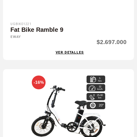
UGBIK01221
Fat Bike Ramble 9
EWAY
$2.697.000
VER DETALLES
5
hrs
-16%
32
km/h
25-60
km
20"