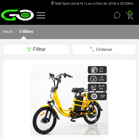
Mall Sport (local 4) / Lun a Dom de 10:00 a 20:00hrs
0
Inicio
E-Bikes
Filtrar
3-5
hrs
25
km/h
40-70
km
20"