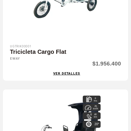
UGTRIK00001
Tricicleta Cargo Flat
EWAY
$1.956.400
VER DETALLES
6
hrs
25
km/h
40
km
20"