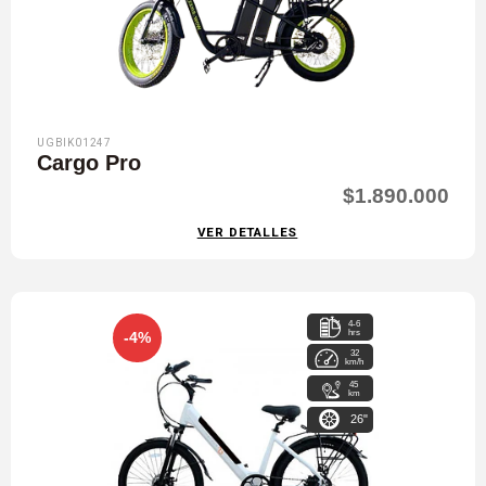
UGBIK01247
Cargo Pro
$1.890.000
VER DETALLES
4-6
hrs
-4%
32
km/h
45
km
26"