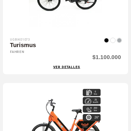
UGBIK01073
Turismus
FAHREN
$1.100.000
VER DETALLES
6
hrs
25
km/h
200
km
26"