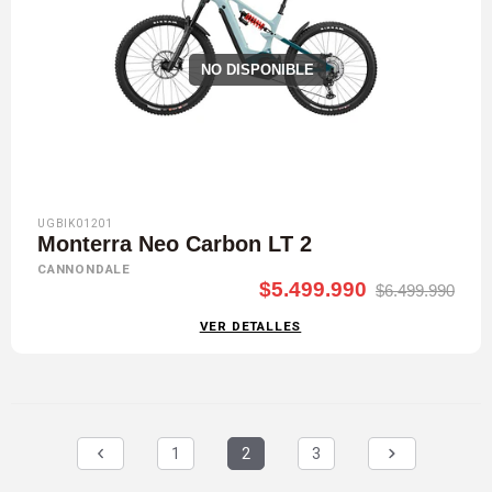
29"-27,5"
NO DISPONIBLE
UGBIK01201
Monterra Neo Carbon LT 2
CANNONDALE
$5.499.990
$6.499.990
VER DETALLES
1
2
3