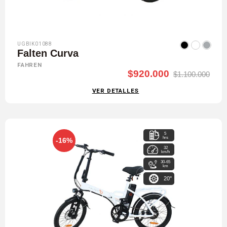
UGBIK01088
Falten Curva
FAHREN
$920.000
$1.100.000
VER DETALLES
5
hrs
-16%
32
km/h
30-65
km
20"