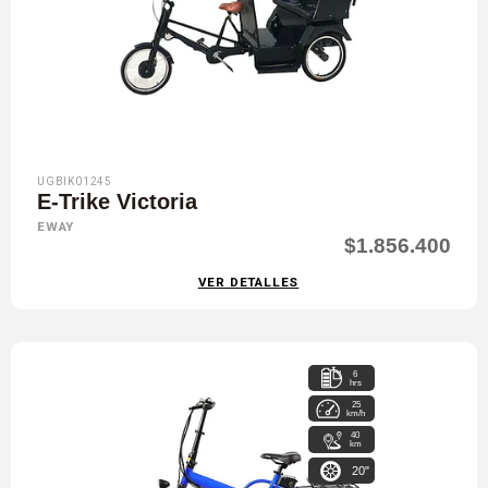
UGBIK01245
E-Trike Victoria
EWAY
$1.856.400
VER DETALLES
6
hrs
25
km/h
40
km
20"