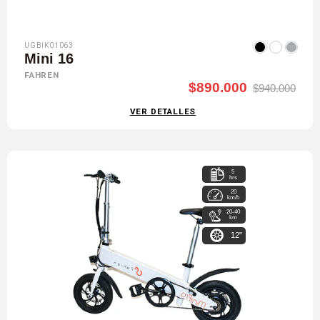
UGBIK01063
Mini 16
FAHREN
$890.000
$940.000
VER DETALLES
5
hrs
20
km/h
20-40
km
12"