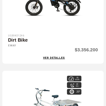
UGBIK01246
Dirt Bike
EWAY
$3.356.200
VER DETALLES
25
km/h
40
km
20"