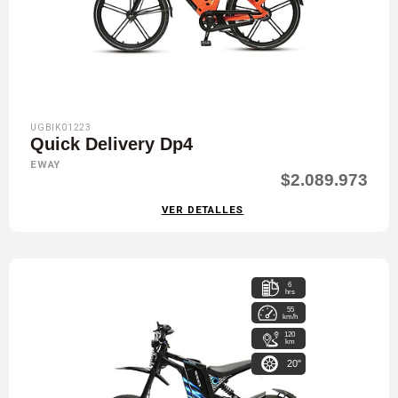
UGBIK01223
Quick Delivery Dp4
EWAY
$2.089.973
VER DETALLES
6
hrs
55
km/h
120
km
20"