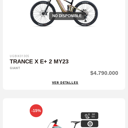
NO DISPONIBLE
UGBIK01305
TRANCE X E+ 2 MY23
GIANT
$4.790.000
VER DETALLES
-15%
110
km