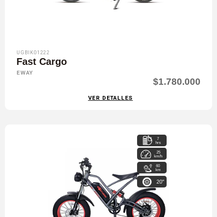
UGBIK01222
Fast Cargo
EWAY
$1.780.000
VER DETALLES
7
hrs
25
km/h
60
km
20"