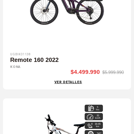
UGBIK01138
Remote 160 2022
KONA
$4.499.990
$5.999.990
VER DETALLES
5
hrs
20
km/h
30-65
km
26"