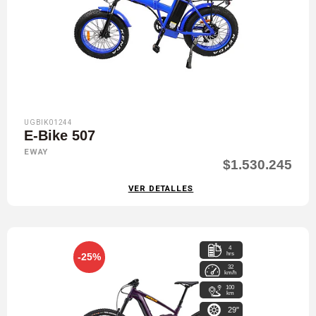
UGBIK01244
E-Bike 507
EWAY
$1.530.245
VER DETALLES
4
hrs
-25%
32
km/h
100
km
29"