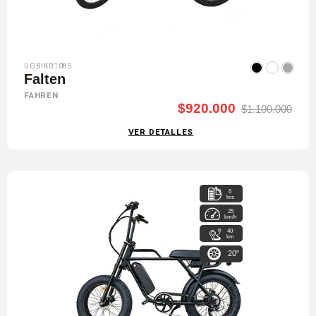
UGBIK01085
Falten
FAHREN
$920.000
$1.100.000
VER DETALLES
6
hrs
25
km/h
40
km
20"