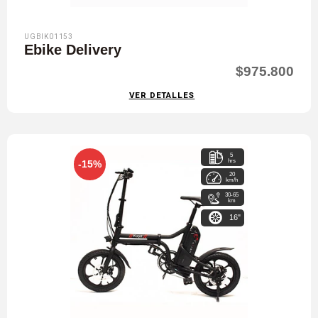
UGBIK01153
Ebike Delivery
$975.800
VER DETALLES
5
hrs
-15%
20
km/h
30-65
km
16"