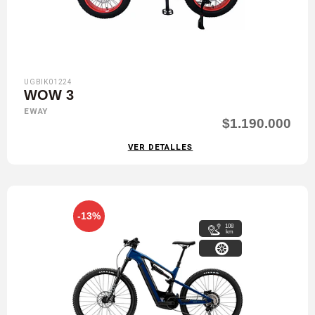
UGBIK01224
WOW 3
EWAY
$1.190.000
VER DETALLES
-13%
108
km
29"-27,5"