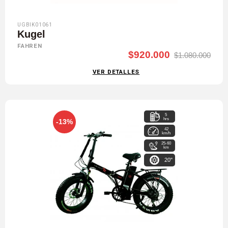
UGBIK01061
Kugel
FAHREN
$920.000
$1.080.000
VER DETALLES
5
hrs
-13%
42
km/h
25-60
km
20"