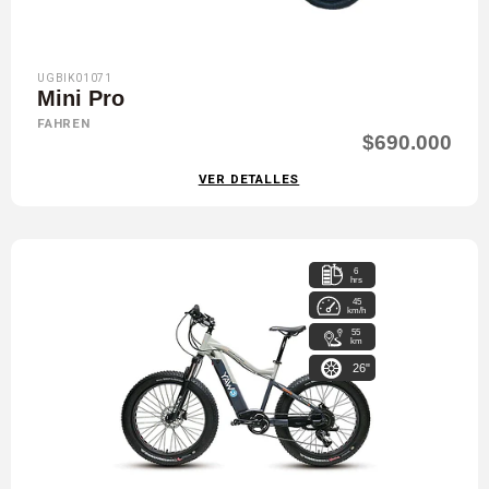
UGBIK01071
Mini Pro
FAHREN
$690.000
VER DETALLES
6
hrs
45
km/h
55
km
26"