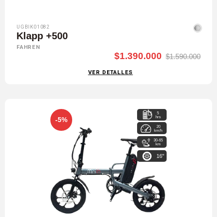
UGBIK01082
Klapp +500
FAHREN
$1.390.000
$1.590.000
VER DETALLES
5
hrs
-5%
20
km/h
30-65
km
16"