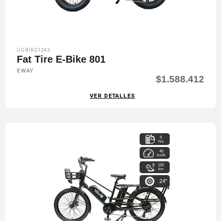
UGBIK01243
Fat Tire E-Bike 801
EWAY
$1.588.412
VER DETALLES
6
hrs
40
km/h
120
km
24"