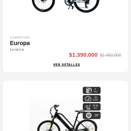
UGBIK01034
Europa
FAHREN
$1.390.000
$1.450.000
VER DETALLES
5
hrs
32
km/h
25-60
km
26"