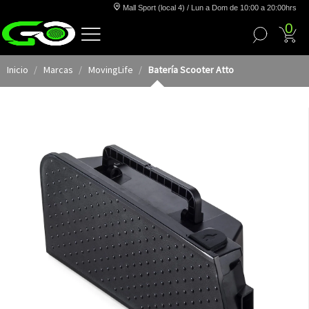
Mall Sport (local 4) / Lun a Dom de 10:00 a 20:00hrs
0
Inicio
Marcas
MovingLife
Batería Scooter Atto