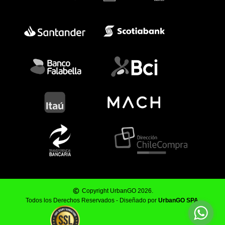
Copyright UrbanGO 2026.
Todos los Derechos Reservados - Diseñado por
UrbanGO SPA
.