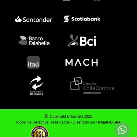
Copyright UrbanGO 2026.
Todos los Derechos Reservados - Diseñado por
UrbanGO SPA
.