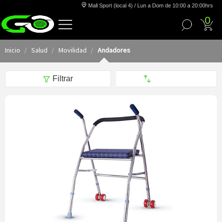
Mall Sport (local 4) / Lun a Dom de 10:00 a 20:00hrs
0
Inicio
Salud
Movilidad
Andadores
Filtrar