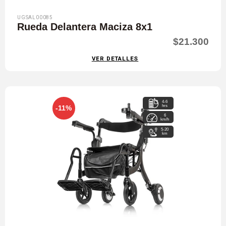
UGSAL00085
Rueda Delantera Maciza 8x1
$21.300
VER DETALLES
4-6
hrs
-11%
6
km/h
5-20
km