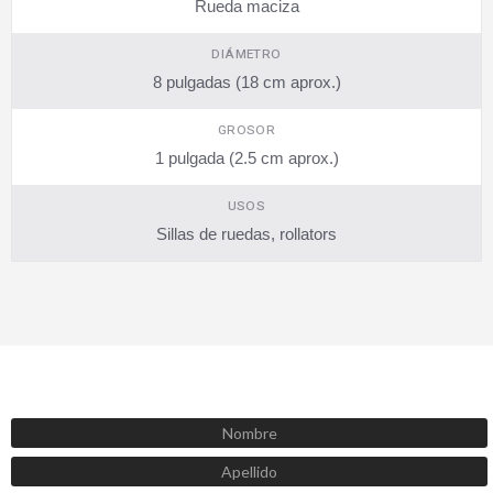
Rueda maciza
DIÁMETRO
8 pulgadas (18 cm aprox.)
GROSOR
1 pulgada (2.5 cm aprox.)
USOS
Sillas de ruedas, rollators
SUSCRÍBETE AHORA
Recibe las mejores promociones, descuentos y novedades