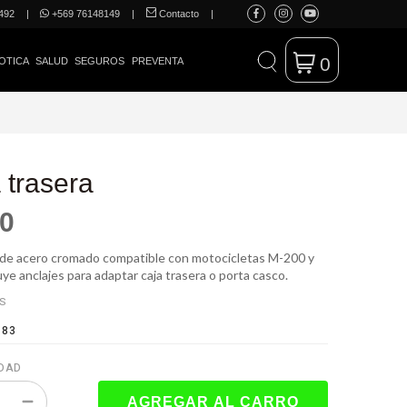
492
|
+569 76148149
|
Contacto
|
0
OTICA
SALUD
SEGUROS
PREVENTA
a trasera
50
ra de acero cromado compatible con motocicletas M-200 y
e anclajes para adaptar caja trasera o porta casco.
ES
183
DAD