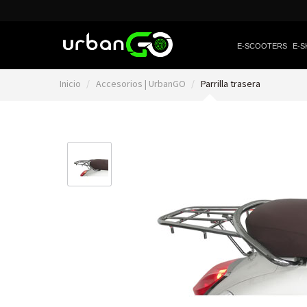
E-SCOOTERS
E-S
Inicio
Accesorios | UrbanGO
Parrilla trasera