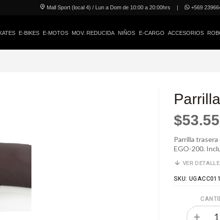
Mall Sport (local 4) / Lun a Dom de 10:00 a 20:00hrs
|
+569 23966
KATES
E-BIKES
E-MOTOS
MOV. REDUCIDA
NIÑOS
E-CARGO
ACCESORIOS
ROB
Parrill
$53.5
Parrilla trase
EGO-200. Incluy
VER DETALL
SKU: UGACC01
CANTI