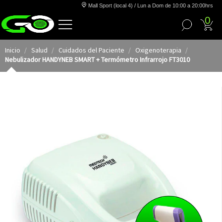
Mall Sport (local 4) / Lun a Dom de 10:00 a 20:00hrs
0
Inicio
Salud
Cuidados del Paciente
Oxigenoterapia
Nebulizador HANDYNEB SMART + Termómetro Infrarrojo FT3010