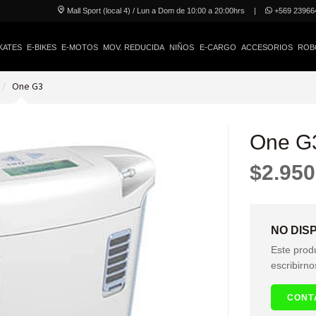
Mall Sport (local 4) / Lun a Dom de 10:00 a 20:00hrs
|
+569 23966
KATES
E-BIKES
E-MOTOS
MOV. REDUCIDA
NIÑOS
E-CARGO
ACCESORIOS
ROB
One G3
One G
$2.950
NO DIS
Este prod
escribirno
CONT