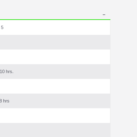
 5
10 hrs.
8 hrs
z