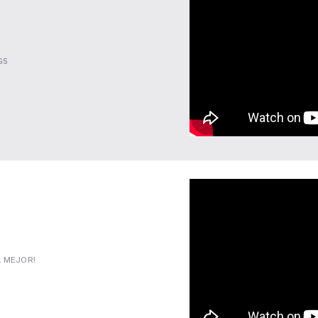
G5
L MEJOR!