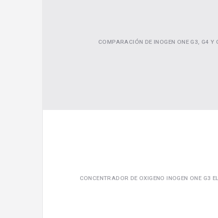
COMPARACIÓN DE INOGEN ONE G3, G4 Y 
CONCENTRADOR DE OXIGENO INOGEN ONE G3 E