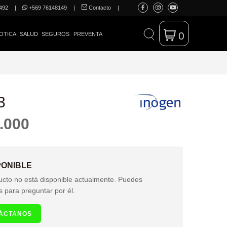
492
|
+569 76148149
|
Contacto
|
0
OTICA
SALUD
SEGUROS
PREVENTA
3
.000
PONIBLE
ucto no está disponible actualmente. Puedes
s para preguntar por él.
ÁCTANOS