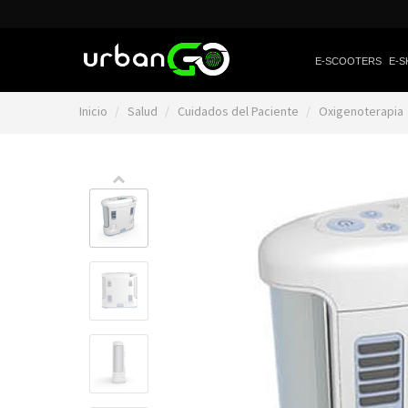
E-SCOOTERS
E-S
Inicio
Salud
Cuidados del Paciente
Oxigenoterapia
Video