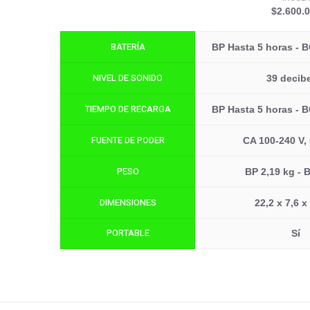
$2.600.
BATERÍA
BP Hasta 5 horas - B
NIVEL DE SONIDO
39 decib
TIEMPO DE RECARGA
BP Hasta 5 horas - B
FUENTE DE PODER
CA 100-240 V,
PESO
BP 2,19 kg - 
DIMENSIONES
22,2 x 7,6 x
PORTABLE
Sí