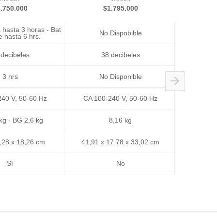
.750.000
$1.795.000
$
 hasta 3 horas - Bat
No Dispobible
 hasta 6 hrs.
 decibeles
38 decibeles
3 hrs
No Disponible
No
CA 100-240 V
40 V, 50-60 Hz
CA 100-240 V, 50-60 Hz
automática
permitir el 
kg - BG 2,6 kg
8,16 kg
8,28 x 18,26 cm
41,91 x 17,78 x 33,02 cm
18.3 
Sí
No
Sin