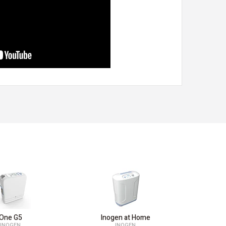
One G5
Inogen at Home
In
INOGEN
INOGEN