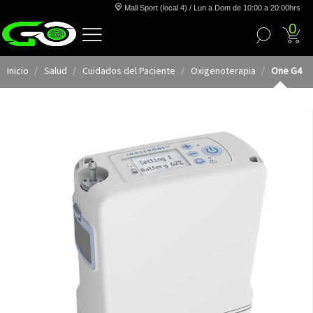
Mall Sport (local 4) / Lun a Dom de 10:00 a 20:00hrs
0
Inicio
Salud
Cuidados del Paciente
Oxigenoterapia
One G4