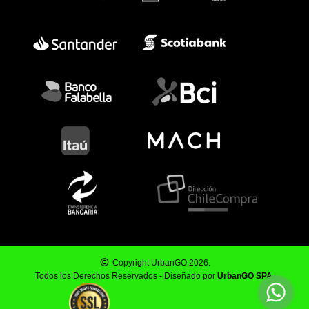
Copyright UrbanGO 2026.
Todos los Derechos Reservados - Diseñado por
UrbanGO SPA
.