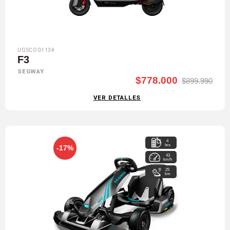
UGSCO01134
F3
SEGWAY
$778.000
$899.990
VER DETALLES
4
hrs
-17%
43
km/h
25
km