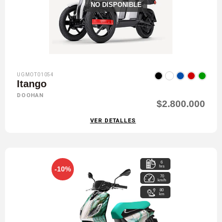
NO DISPONIBLE
UGMOT01054
Itango
DOOHAN
$2.800.000
VER DETALLES
6
hrs
-10%
70
km/h
80
km