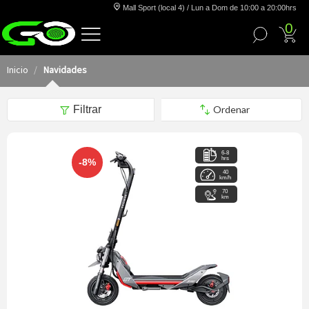
Mall Sport (local 4) / Lun a Dom de 10:00 a 20:00hrs
0
Inicio
Navidades
Filtrar
6-8
hrs
-8%
40
km/h
70
km