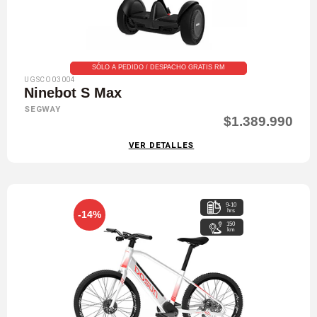
SÓLO A PEDIDO / DESPACHO GRATIS RM
UGSCO03004
Ninebot S Max
SEGWAY
$1.389.990
VER DETALLES
9-10
hrs
-14%
150
km