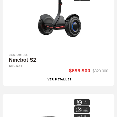
UGSCO03005
Ninebot S2
SEGWAY
$699.900
$820.000
VER DETALLES
3
hrs
12
km/h
45