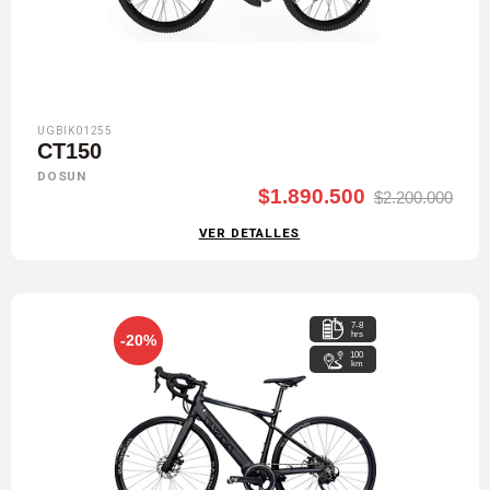
UGBIK01255
CT150
DOSUN
$1.890.500
$2.200.000
VER DETALLES
7-8
hrs
-20%
100
km