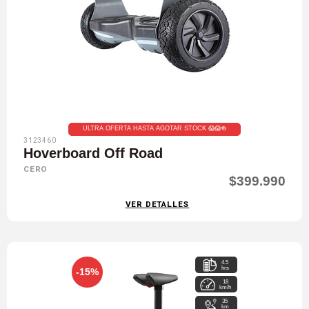
ULTRA OFERTA HASTA AGOTAR STOCK 😱😱🍻
3123460
Hoverboard Off Road
CERO
$399.990
VER DETALLES
4.5
hrs
-15%
18
km/h
35
km