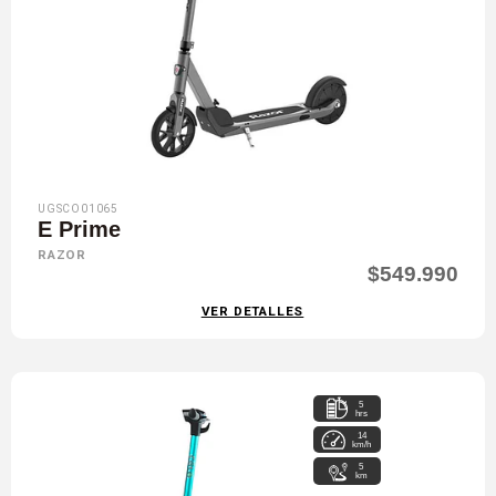
UGSCO01065
E Prime
RAZOR
$549.990
VER DETALLES
5
hrs
14
km/h
5
km