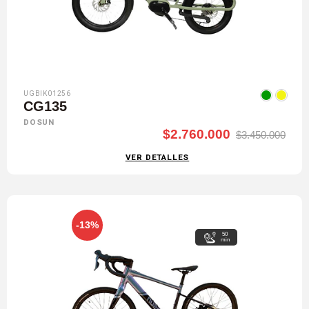
UGBIK01256
CG135
DOSUN
$2.760.000
$3.450.000
VER DETALLES
-13%
50
min