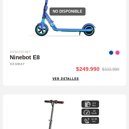
NO DISPONIBLE
UGSCO01027
Ninebot E8
SEGWAY
$249.990
$333.990
VER DETALLES
3-5
hrs
24
km/h
12-16
km