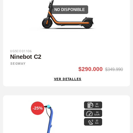
NO DISPONIBLE
UGSCO01106
Ninebot C2
SEGWAY
$290.000
$349.990
VER DETALLES
44
hrs
-25%
14
km/h
10
km