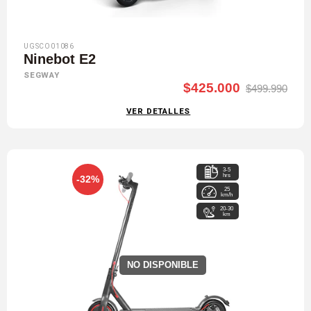
UGSCO01086
Ninebot E2
SEGWAY
$425.000
$499.990
VER DETALLES
3-5
hrs
-32%
25
km/h
20-30
km
NO DISPONIBLE