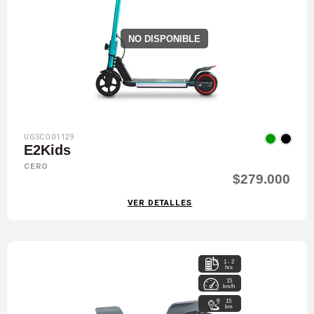
NO DISPONIBLE
UGSCO01129
E2Kids
CERO
$279.000
VER DETALLES
1 - 2
hrs
15
km/h
15
km