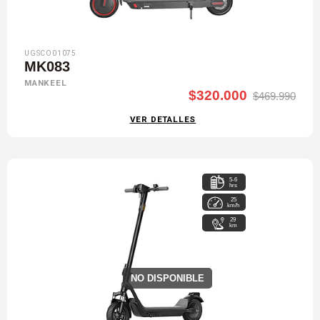
UGSCO01075
MK083
MANKEEL
$320.000
$469.990
VER DETALLES
5-6
hrs
25
km/h
29
km
NO DISPONIBLE