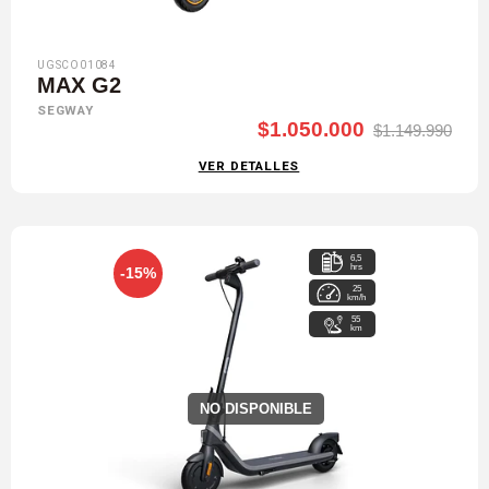
UGSCO01084
MAX G2
SEGWAY
$1.050.000
$1.149.990
VER DETALLES
6,5
hrs
-15%
25
km/h
55
km
NO DISPONIBLE