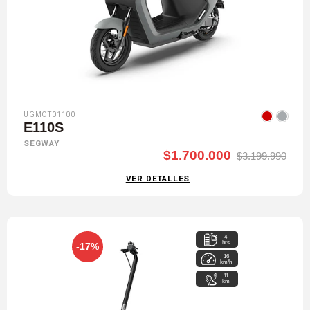
UGMOT01100
E110S
SEGWAY
$1.700.000
$3.199.990
VER DETALLES
4
hrs
-17%
16
km/h
11
km