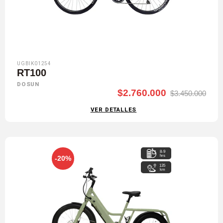
UGBIK01254
RT100
DOSUN
$2.760.000
$3.450.000
VER DETALLES
8-9
hrs
-20%
135
km