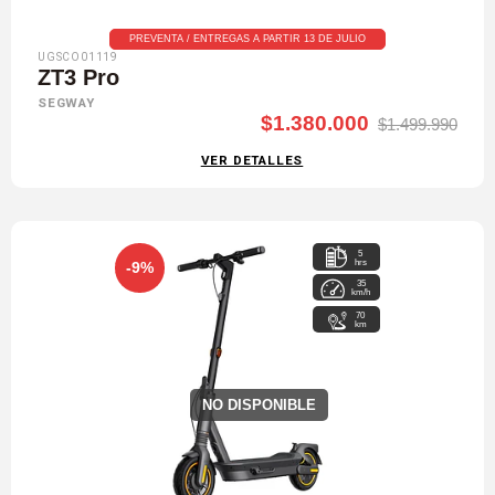
PREVENTA / ENTREGAS A PARTIR 13 DE JULIO
UGSCO01119
ZT3 Pro
SEGWAY
$1.380.000
$1.499.990
VER DETALLES
5
hrs
-9%
35
km/h
70
km
NO DISPONIBLE