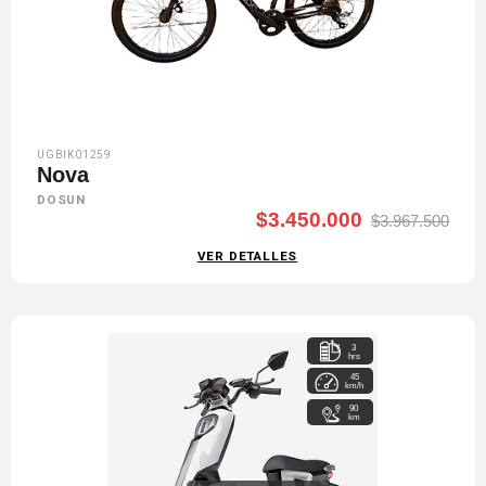
UGBIK01259
Nova
DOSUN
$3.450.000
$3.967.500
VER DETALLES
3
hrs
45
km/h
90
km