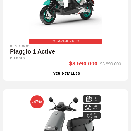
💥​ LANZAMIENTO 💥​
UGMOT02041
Piaggio 1 Active
PIAGGIO
$3.590.000
$3.990.000
VER DETALLES
4
hrs
-47%
45
km/h
72
km