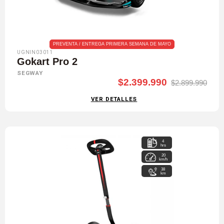
PREVENTA / ENTREGA PRIMERA SEMANA DE MAYO
UGNIN03011
Gokart Pro 2
SEGWAY
$2.399.990
$2.899.990
VER DETALLES
4
hrs
20
km/h
38
km