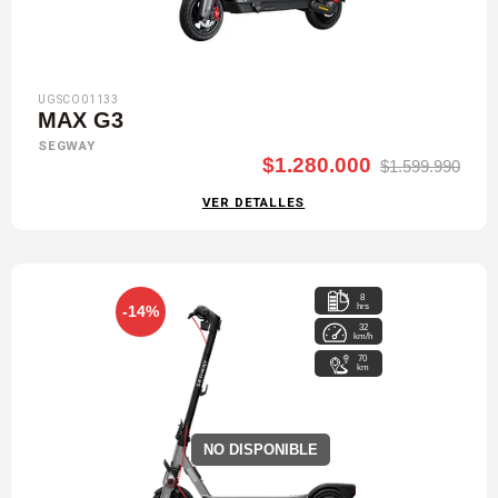
UGSCO01133
MAX G3
SEGWAY
$1.280.000
$1.599.990
VER DETALLES
8
hrs
-14%
32
km/h
70
km
NO DISPONIBLE