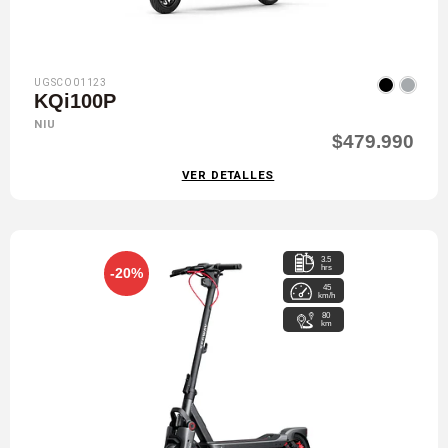
UGSCO01123
KQi100P
NIU
$479.990
VER DETALLES
3.5
hrs
-20%
45
km/h
80
km