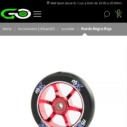
Mall Sport (local 4) / Lun a Dom de 10:00 a 20:00hrs
0
Inicio
Accesorios | UrbanGO
scooter
Rueda Negra-Roja