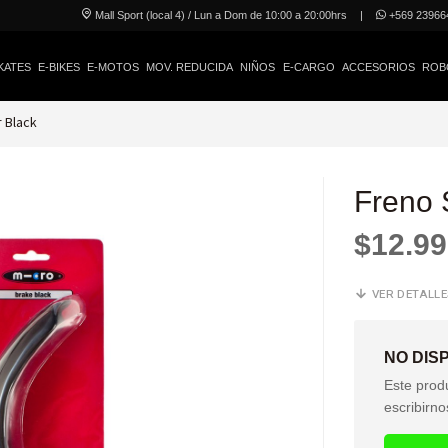
Mall Sport (local 4) / Lun a Dom de 10:00 a 20:00hrs
|
+569 23966
KATES
E-BIKES
E-MOTOS
MOV. REDUCIDA
NIÑOS
E-CARGO
ACCESORIOS
ROB
 Black
Freno 
$12.9
VER DETALL
NO DIS
Este prod
escribirno