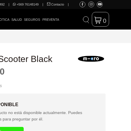
492
|
+569 76148149
|
Contacto
|
0
OTICA
SALUD
SEGUROS
PREVENTA
Scooter Black
90
ES
PONIBLE
ucto no está disponible actualmente. Puedes
s para preguntar por él.