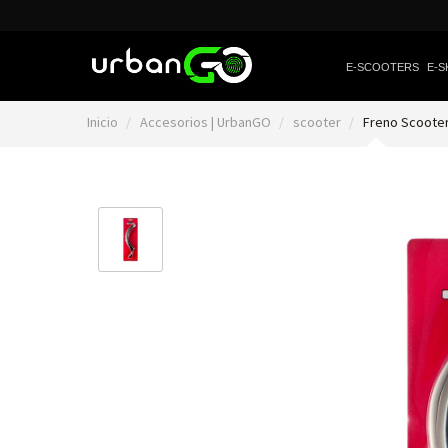
E-SCOOTERS
E-S
Inicio
Accesorios | UrbanGO
scooter
Freno Scooter