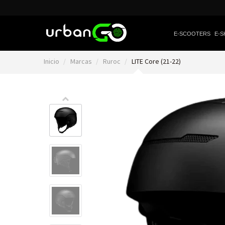
E-SCOOTERS
E-S
Inicio
Marcas
Ruroc
LITE Core (21-22)
Video