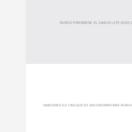
RUROC PRESENTA: EL CASCO LITE 2022/
UNBOXING DU CASQUE DE SKI/SNOWBOARD RUROC