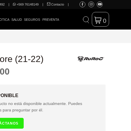
492
|
+569 76148149
|
Contacto
|
0
OTICA
SALUD
SEGUROS
PREVENTA
ore (21-22)
000
PONIBLE
ucto no está disponible actualmente. Puedes
s para preguntar por él.
ÁCTANOS