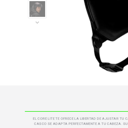
Video
EL CORE LITE TE OFRECE LA LIBERTAD DE AJUSTAR TU
CASCO SE ADAPTA PERFECTAMENTE A TU CABEZA. SU 