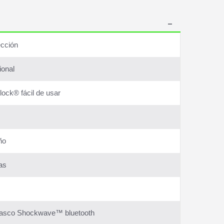
ección
ional
lock® fácil de usar
ño
as
l casco Shockwave™ bluetooth