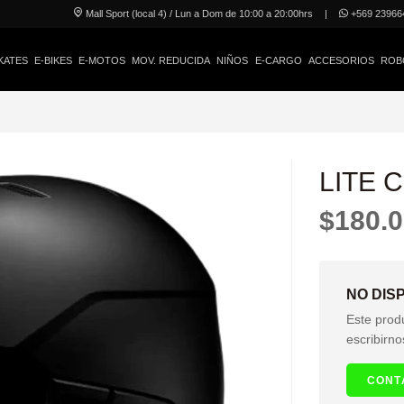
Mall Sport (local 4) / Lun a Dom de 10:00 a 20:00hrs
|
+569 23966
KATES
E-BIKES
E-MOTOS
MOV. REDUCIDA
NIÑOS
E-CARGO
ACCESORIOS
ROB
LITE C
$180.
NO DIS
Este prod
escribirno
CONT