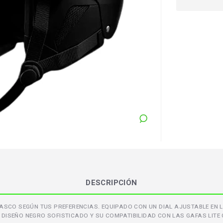
DESCRIPCIÓN
 CASCO SEGÚN TUS PREFERENCIAS. EQUIPADO CON UN DIAL AJUSTABLE EN
DISEÑO NEGRO SOFISTICADO Y SU COMPATIBILIDAD CON LAS GAFAS LITE G