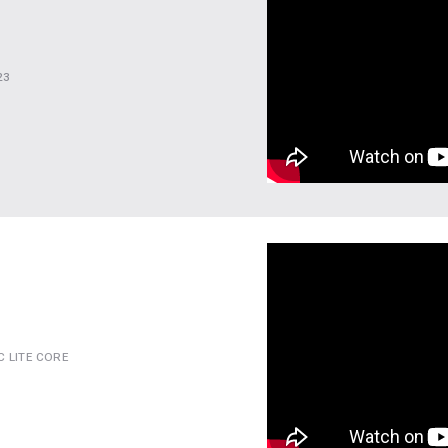
23
 LITE CORE