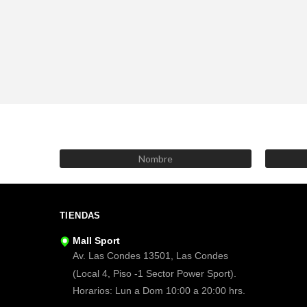
TIENDAS
Mall Sport
Av. Las Condes 13501, Las Condes
(Local 4, Piso -1 Sector Power Sport).
Horarios: Lun a Dom 10:00 a 20:00 hrs.