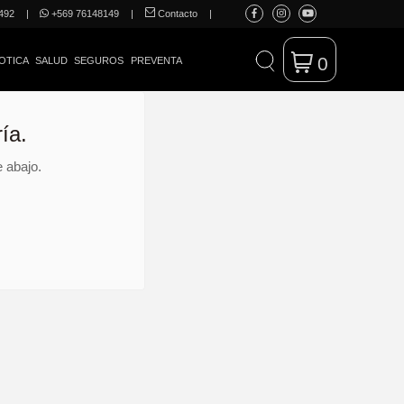
492
|
+569 76148149
|
Contacto
|
0
OTICA
SALUD
SEGUROS
PREVENTA
ía.
 abajo.