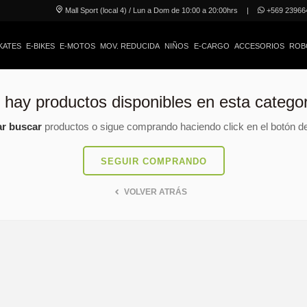
Mall Sport (local 4) / Lun a Dom de 10:00 a 20:00hrs
|
+569 23966
KATES
E-BIKES
E-MOTOS
MOV. REDUCIDA
NIÑOS
E-CARGO
ACCESORIOS
ROB
 hay productos disponibles en esta categor
ar buscar
productos o sigue comprando haciendo click en el botón de
SEGUIR COMPRANDO
VOLVER ATRÁS