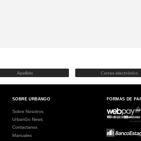
SUSCRÍBETE AHORA
Recibe las mejores promociones, descuentos y novedades
SOBRE URBANGO
FORMAS DE PA
Sobre Nosotros
UrbanGo News
Contactanos
Manuales