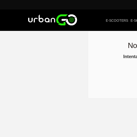
E-SCOOTERS
E-S
No
Intent