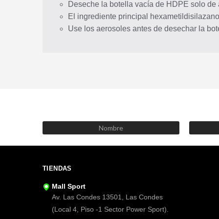
Deseche la botella vacía de HDPE solo de a
El ingrediente principal hexametildisilazano
Use los aerosoles antes de desechar la bote
TIENDAS
Mall Sport
Av. Las Condes 13501, Las Condes
(Local 4, Piso -1 Sector Power Sport).