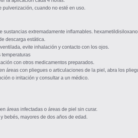
ir la aplicación cada 4 horas.
de pulverización, cuando no esté en uso.
ene sustancias extremadamente inflamables. hexametildisiloxano.
de descarga estática.
entilada, evite inhalación y contacto con los ojos.
as temperaturas
inación con otros medicamentos preparados.
en áreas con pliegues o articulaciones de la piel, abra los pliegu
ción o irritación y consultar a un médico.
 en áreas infectadas o áreas de piel sin curar.
s y bebés, mayores de dos años de edad.