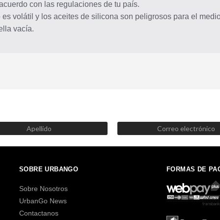
cuerdo con las regulaciones de tu país.
 es volátil y los aceites de silicona son peligrosos para el med
lla vacía.
SUSCRÍBETE AHORA
Recibe las mejores promociones, descuentos y novedades
SOBRE URBANGO
FORMAS DE PA
Sobre Nosotros
UrbanGo News
Contactanos