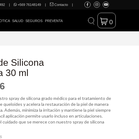
492
|
+569 76148149
|
Contacto
|
0
OTICA
SALUD
SEGUROS
PREVENTA
de Silicona
a 30 ml
06
tro spray de silicona grado médico para el tratamiento de
 queloides y acelera la restauración de la piel de manera
da. Además, minimiza la irritación y mantiene la piel siempre
ácil aplicación permite usarlo incluso en articulaciones.
 el cuidado que se merece con nuestro spray de silicona
ES