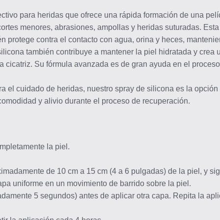
ectivo para heridas que ofrece una rápida formación de una pelí
ortes menores, abrasiones, ampollas y heridas suturadas. Esta p
mbién protege contra el contacto con agua, orina y heces, manteni
ilicona también contribuye a mantener la piel hidratada y crea
 la cicatriz. Su fórmula avanzada es de gran ayuda en el proce
ra el cuidado de heridas, nuestro spray de silicona es la opció
 comodidad y alivio durante el proceso de recuperación.
mpletamente la piel.
ximadamente de 10 cm a 15 cm (4 a 6 pulgadas) de la piel, y s
apa uniforme en un movimiento de barrido sobre la piel.
damente 5 segundos) antes de aplicar otra capa. Repita la apli