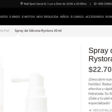
Mall Sport (local 4) / Lun a Dom de 10:00 a 20:00hrs
|
+569 23966
KATES
E-BIKES
E-MOTOS
MOV. REDUCIDA
NIÑOS
E-CARGO
ACCESORIOS
ROB
la Piel
Spray de Silicona Rystora 30 ml
Spray 
Rystor
$22.7
¡Descubre nues
heridas! Reduce
efectiva y rápi
hidratada. Su f
¡Dale a tu piel
especializado!
VER DETALL