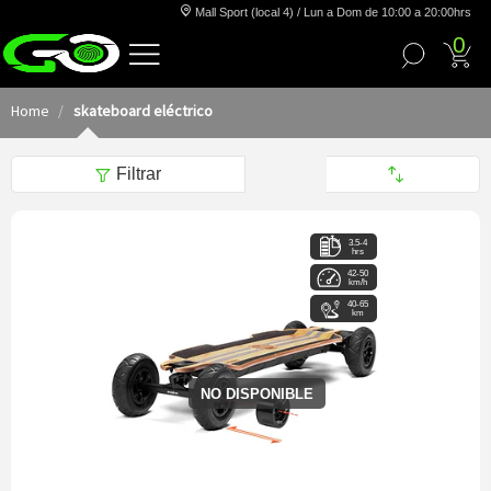
Mall Sport (local 4) / Lun a Dom de 10:00 a 20:00hrs
0
Home
skateboard eléctrico
Filtrar
3.5-4
hrs
42-50
km/h
40-65
km
NO DISPONIBLE