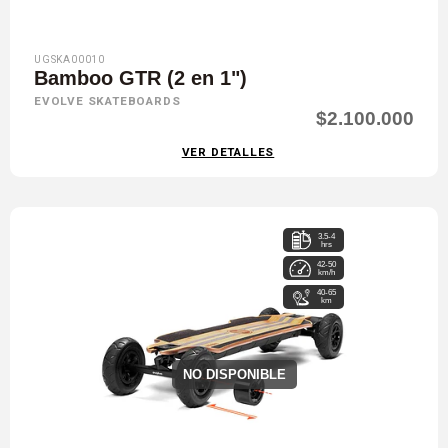
UGSKA00010
Bamboo GTR (2 en 1")
EVOLVE SKATEBOARDS
$2.100.000
VER DETALLES
3.5-4
hrs
42-50
km/h
40-65
km
NO DISPONIBLE