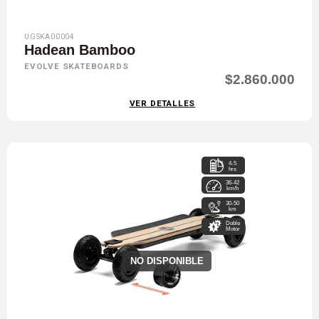
UGSKA00004
Hadean Bamboo
EVOLVE SKATEBOARDS
$2.860.000
VER DETALLES
4-5
hrs
36-42
km/h
30-50
km
Doble
Motor
NO DISPONIBLE