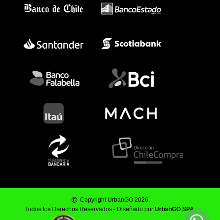
Copyright UrbanGO 2026.
Todos los Derechos Reservados - Diseñado por
UrbanGO SPA
.