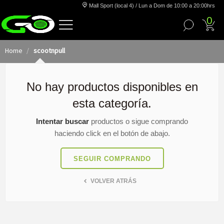
Mall Sport (local 4) / Lun a Dom de 10:00 a 20:00hrs
0
Home
scootnpull
No hay productos disponibles en
esta categoría.
Intentar buscar
productos o sigue comprando
haciendo click en el botón de abajo.
SEGUIR COMPRANDO
VOLVER ATRÁS