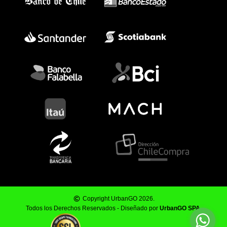
Copyright UrbanGO 2026.
Todos los Derechos Reservados - Diseñado por
UrbanGO SPA
.