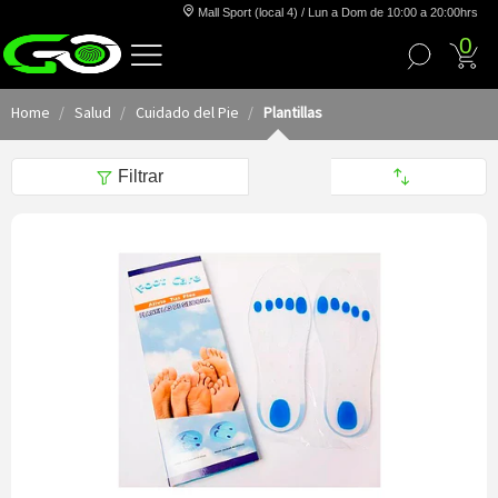
Mall Sport (local 4) / Lun a Dom de 10:00 a 20:00hrs
0
Home
Salud
Cuidado del Pie
Plantillas
Filtrar