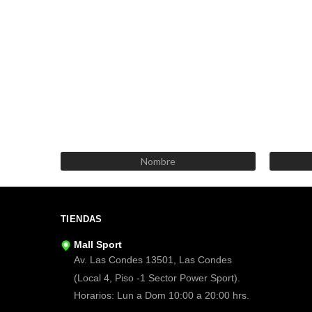
TIENDAS
Mall Sport
Av. Las Condes 13501, Las Condes
(Local 4, Piso -1 Sector Power Sport).
Horarios: Lun a Dom 10:00 a 20:00 hrs.