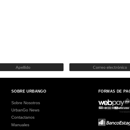
SUSCRÍBETE AHORA
Recibe las mejores promociones, descuentos y novedades
SOBRE URBANGO
FORMAS DE PA
Sobre Nosotros
UrbanGo News
Contactanos
Manuales