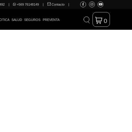
492
|
+569 76148149
|
Contacto
|
0
OTICA
SALUD
SEGUROS
PREVENTA