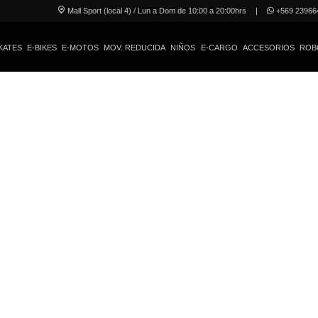
Mall Sport (local 4) / Lun a Dom de 10:00 a 20:00hrs
|
+569 23966
KATES
E-BIKES
E-MOTOS
MOV. REDUCIDA
NIÑOS
E-CARGO
ACCESORIOS
ROB