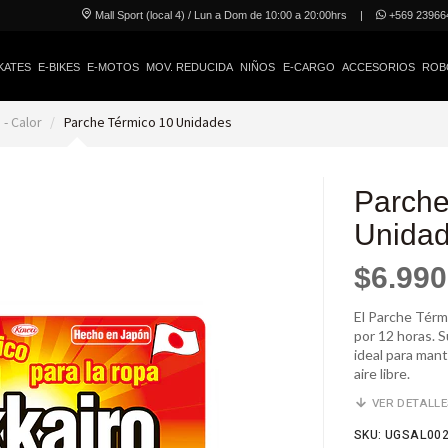
Mall Sport (local 4) / Lun a Dom de 10:00 a 20:00hrs
|
+569 23966
KATES
E-BIKES
E-MOTOS
MOV. REDUCIDA
NIÑOS
E-CARGO
ACCESORIOS
ROB
 - Calor
Parche Térmico 10 Unidades
Parche
Unida
$6.990
El Parche Térmi
por 12 horas. Su
ideal para mant
aire libre.
VER DETALL
SKU: UGSAL00