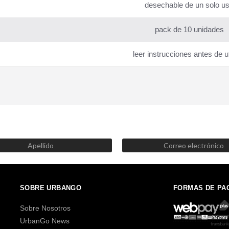
desechable de un solo u
pack de 10 unidades
leer instrucciones antes de ut
SUSCRÍBETE AHORA
Recibe las mejores promociones, descuentos y novedades
SOBRE URBANGO
FORMAS DE PA
Sobre Nosotros
UrbanGo News