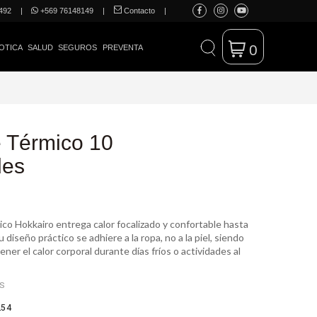
492
|
+569 76148149
|
Contacto
|
0
OTICA
SALUD
SEGUROS
PREVENTA
 Térmico 10
des
co Hokkairo entrega calor focalizado y confortable hasta
 diseño práctico se adhiere a la ropa, no a la piel, siendo
ener el calor corporal durante días fríos o actividades al
ES
254