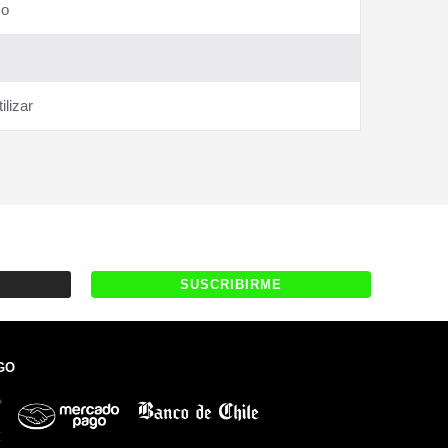
so
ilizar
GO