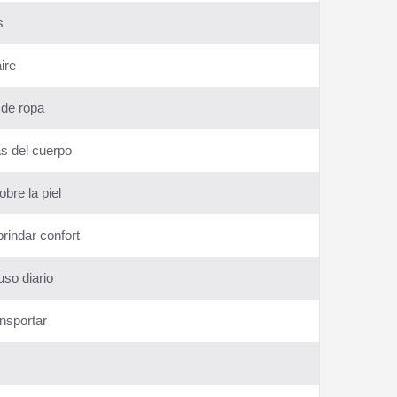
s
ire
 de ropa
as del cuerpo
obre la piel
rindar confort
uso diario
ansportar