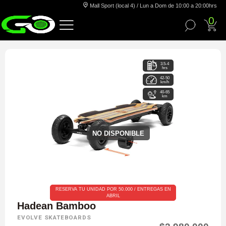
Mall Sport (local 4) / Lun a Dom de 10:00 a 20:00hrs
0
3.5-4
hrs
42-50
km/h
40-65
km
NO DISPONIBLE
RESERVA TU UNIDAD POR 50.000 / ENTREGAS EN
ABRIL
Hadean Bamboo
EVOLVE SKATEBOARDS