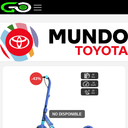
44
hrs
-43%
14
km/h
10
km
NO DISPONIBLE