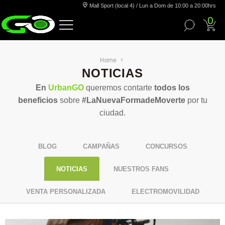
Mall Sport (local 4) / Lun a Dom de 10:00 a 20:00hrs
0
Home
NOTICIAS
En
UrbanGO
queremos contarte
todos los
beneficios
sobre
#LaNuevaFormadeMoverte
por tu
ciudad.
BLOG
CAMPAÑAS
CONCURSOS
NOTICIAS
NUESTROS FANS
VENTA PERSONALIZADA
ELECTROMOVILIDAD