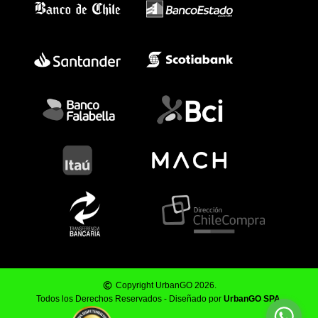
Copyright UrbanGO 2026.
Todos los Derechos Reservados - Diseñado por
UrbanGO SPA
.