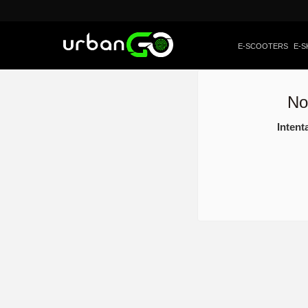
E-SCOOTERS
E-S
No
Intent