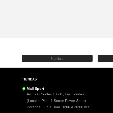
TIENDAS
Mall Sport
Av. Las Condes 13501, Las Condes
(Local 4, Piso -1 Sector Power Sport).
Horarios: Lun a Dom 10:00 a 20:00 hrs.