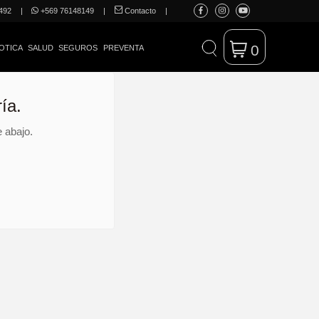
492
|
+569 76148149
|
Contacto
|
0
OTICA
SALUD
SEGUROS
PREVENTA
ía.
 abajo.