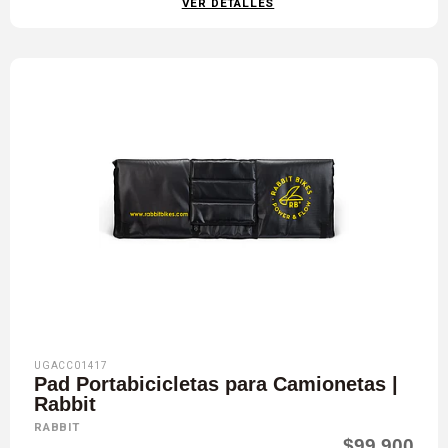
VER DETALLES
UGACC01417
Pad Portabicicletas para Camionetas |
Rabbit
RABBIT
$99.900