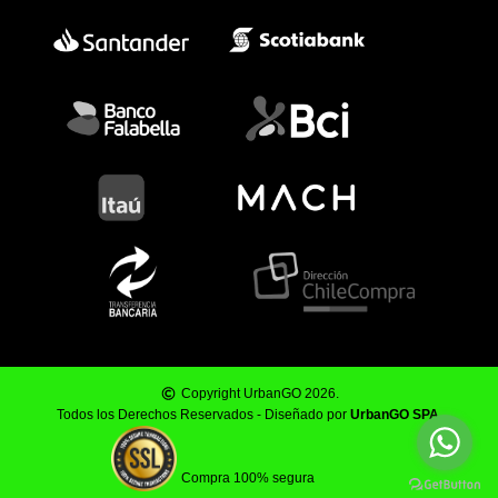
Copyright UrbanGO 2026.
Todos los Derechos Reservados - Diseñado por
UrbanGO SPA
.
Compra 100% segura