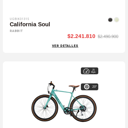
UGBIK01315
California Soul
RABBIT
$2.241.810
$2.490.900
VER DETALLES
25
Mph
20"