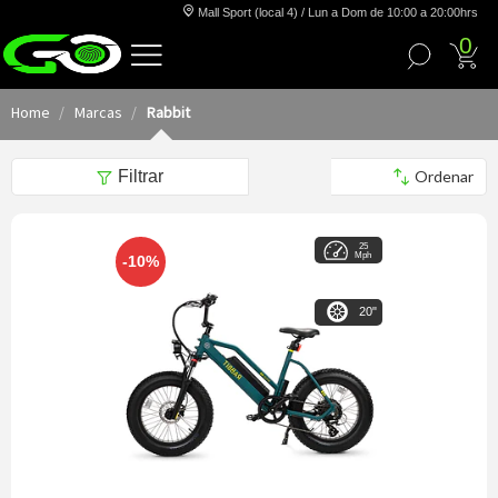
Mall Sport (local 4) / Lun a Dom de 10:00 a 20:00hrs
0
Home
Marcas
Rabbit
Filtrar
25
Mph
-10%
20"