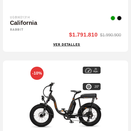
UGBIK01314
California
RABBIT
$1.791.810
$1.990.900
VER DETALLES
25
Mph
-10%
20"