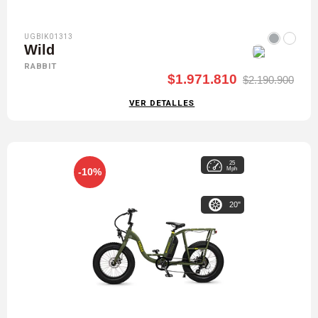
UGBIK01313
Wild
RABBIT
$1.971.810
$2.190.900
VER DETALLES
25
Mph
-10%
20"