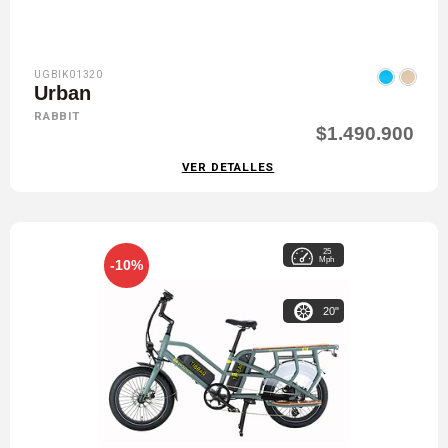
UGBIK01320
Urban
RABBIT
$1.490.900
VER DETALLES
25
Mph
-10%
20"