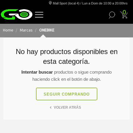
Mall Sport (local 4) / Lun a Dom de 10:00 a 20:00hrs
0
Home
Marcas
ONEBIKE
No hay productos disponibles en
esta categoría.
Intentar buscar
productos o sigue comprando
haciendo click en el botón de abajo.
SEGUIR COMPRANDO
VOLVER ATRÁS