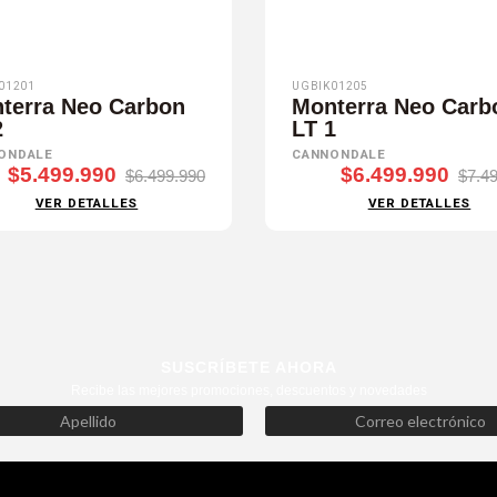
01201
UGBIK01205
terra Neo Carbon
Monterra Neo Carb
2
LT 1
ONDALE
CANNONDALE
$5.499.990
$6.499.990
$6.499.990
$7.4
VER DETALLES
VER DETALLES
SUSCRÍBETE AHORA
Recibe las mejores promociones, descuentos y novedades