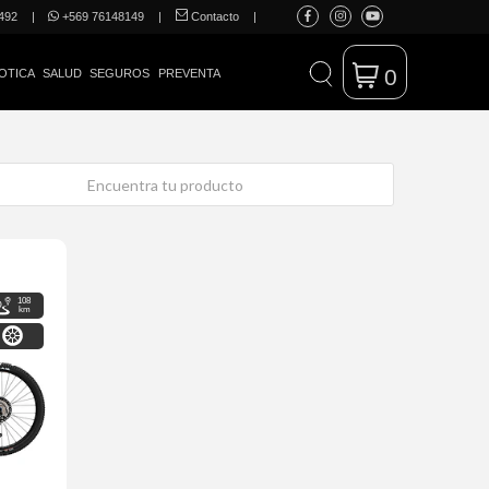
492
|
+569 76148149
|
Contacto
|
0
OTICA
SALUD
SEGUROS
PREVENTA
108
km
"-27,5"