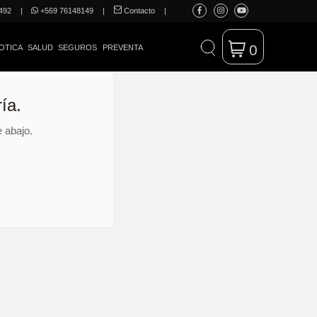
492
|
+569 76148149
|
Contacto
|
0
OTICA
SALUD
SEGUROS
PREVENTA
ía.
 abajo.