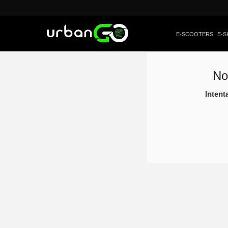
E-SCOOTERS
E-S
No
Intent