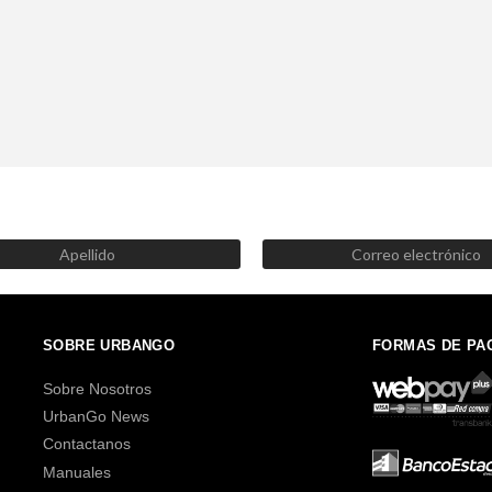
SUSCRÍBETE AHORA
Recibe las mejores promociones, descuentos y novedades
SOBRE URBANGO
FORMAS DE PA
Sobre Nosotros
UrbanGo News
Contactanos
Manuales