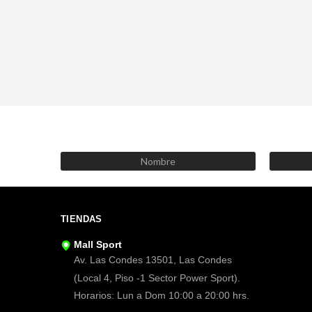
TIENDAS
Mall Sport
Av. Las Condes 13501, Las Condes
(Local 4, Piso -1 Sector Power Sport).
Horarios: Lun a Dom 10:00 a 20:00 hrs.