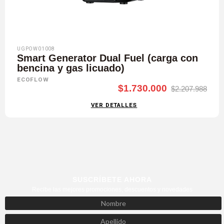
UGPOW01008
Smart Generator Dual Fuel (carga con
bencina y gas licuado)
ECOFLOW
$1.730.000
$2.207.988
VER DETALLES
SUSCRÍBETE AHORA
Recibe las mejores promociones, descuentos y novedades