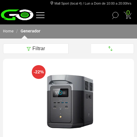
Mall Sport (local 4) / Lun a Dom de 10:00 a 20:00hrs
0
Home
Generador
Filtrar
-22%