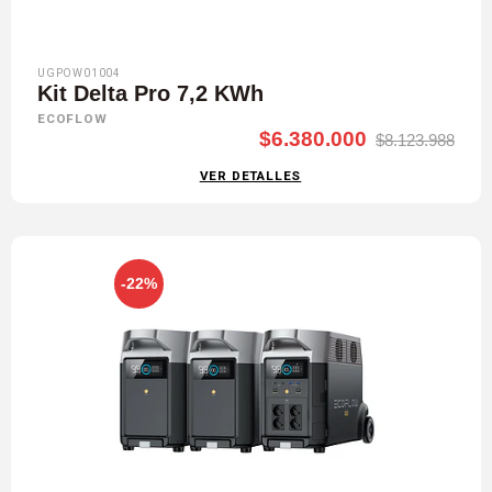
UGPOW01004
Kit Delta Pro 7,2 KWh
ECOFLOW
$6.380.000
$8.123.988
VER DETALLES
-22%