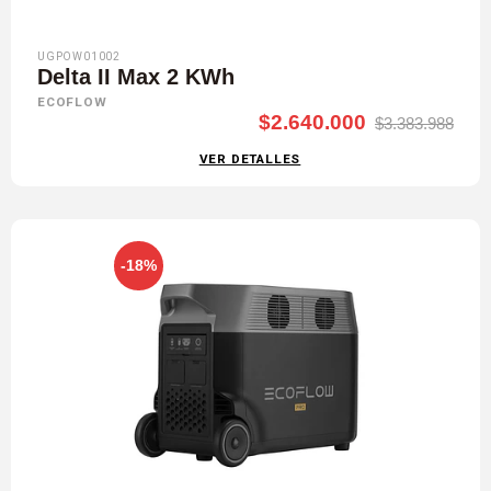
UGPOW01002
Delta II Max 2 KWh
ECOFLOW
$2.640.000
$3.383.988
VER DETALLES
-18%