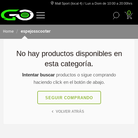
Mall Sport (local 4) / Lun a Dom de 10:00 a 20:00hrs
0
Home
espejosscooter
No hay productos disponibles en
esta categoría.
Intentar buscar
productos o sigue comprando
haciendo click en el botón de abajo.
SEGUIR COMPRANDO
VOLVER ATRÁS