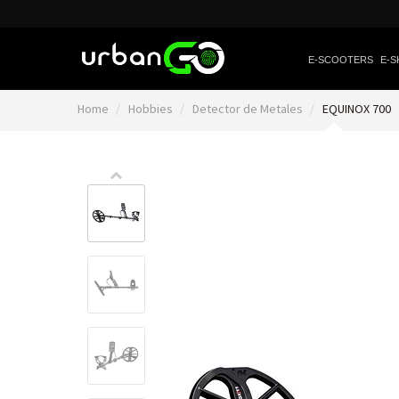
E-SCOOTERS
E-S
Home
Hobbies
Detector de Metales
EQUINOX 700
Video