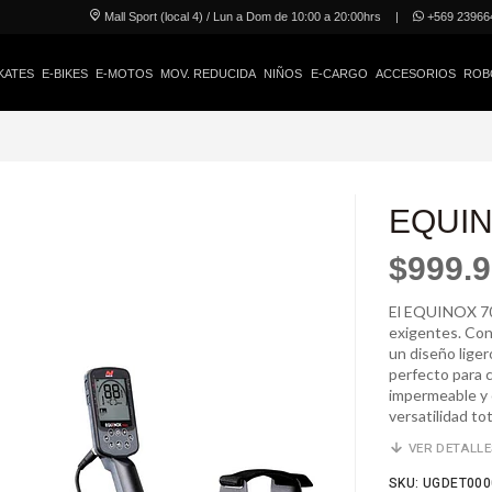
Mall Sport (local 4) / Lun a Dom de 10:00 a 20:00hrs
|
+569 23966
KATES
E-BIKES
E-MOTOS
MOV. REDUCIDA
NIÑOS
E-CARGO
ACCESORIOS
ROB
EQUIN
$999.
El EQUINOX 700
exigentes. Con
un diseño liger
perfecto para 
impermeable y 
versatilidad tot
VER DETALL
SKU: UGDET000