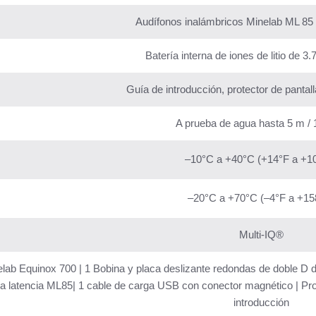
Audífonos inalámbricos Minelab ML 85 d
Batería interna de iones de litio de 
Guía de introducción, protector de pantall
A prueba de agua hasta 5 m / 
–10°C a +40°C (+14°F a +1
–20°C a +70°C (–4°F a +15
Multi-IQ®
lab Equinox 700 | 1 Bobina y placa deslizante redondas de doble D d
ja latencia ML85| 1 cable de carga USB con conector magnético | Prot
introducción