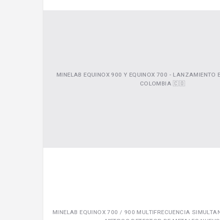
MINELAB EQUINOX 900 Y EQUINOX 700 - LANZAMIENTO
COLOMBIA 🇨🇴
MINELAB EQUINOX 700 / 900 MULTIFRECUENCIA SIMULTA