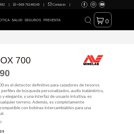
492
|
+569 76148149
|
Contacto
|
0
OTICA
SALUD
SEGUROS
PREVENTA
OX 700
990
 es el detector definitivo para cazadores de tesoros
 perfiles de búsqueda personalizados, audio inalámbrico,
o y elegante, y una interfaz de usuario intuitiva, es
cualquier terreno. Además, es completamente
compatible con bobinas intercambiables para una
al.
ES
09