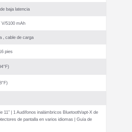
e baja latencia
3.7 V/5100 mAh
a , cable de carga
16 pies
04°F)
8°F)
e 11" | 1 Audífonos inalámbricos Bluetooth/apt-X de
ectores de pantalla en varios idiomas | Guía de