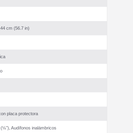
44 cm (56.7 in)
ica
jo
con placa protectora
 (⅛"), Audífonos inalámbricos