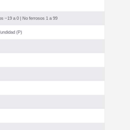
s −19 a 0 | No ferrosos 1 a 99
ofundidad (P)