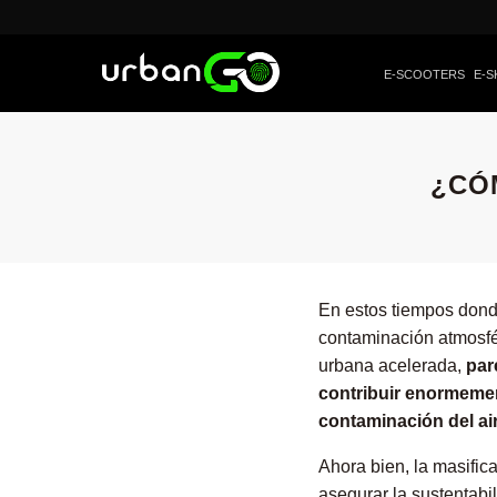
E-SCOOTERS
E-S
¿CÓ
En estos tiempos donde
contaminación atmosfér
urbana acelerada,
par
contribuir enormeme
contaminación del ai
Ahora bien, la masific
asegurar la sustentabi