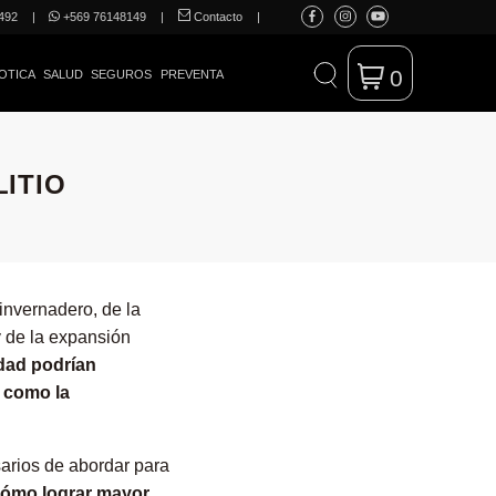
492
|
+569 76148149
|
Contacto
|
0
OTICA
SALUD
SEGUROS
PREVENTA
ITIO
invernadero, de la
y de la expansión
idad podrían
 como la
sarios de abordar para
ómo lograr mayor