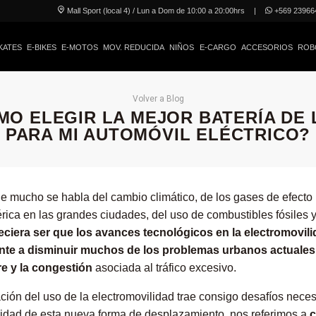
Mall Sport (local 4) / Lun a Dom de 10:00 a 20:00hrs
|
+569 23966
KATES
E-BIKES
E-MOTOS
MOV. REDUCIDA
NIÑOS
E-CARGO
ACCESORIOS
ROB
Volver a Blog
MO ELEGIR LA MEJOR BATERÍA DE L
PARA MI AUTOMÓVIL ELÉCTRICO?
 mucho se habla del cambio climático, de los gases de efecto 
ica en las grandes ciudades, del uso de combustibles fósiles 
eciera ser que los avances tecnológicos en la electromovil
nte a disminuir muchos de los problemas urbanos actuales
re y la congestión
asociada al tráfico excesivo.
ación del uso de la electromovilidad trae consigo desafíos nece
lidad de esta nueva forma de desplazamiento, nos referimos a
c