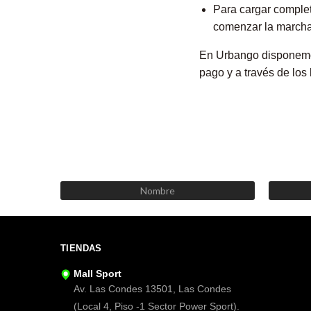
Para cargar complet
comenzar la marcha 
En Urbango disponem
pago y a través de los
TIENDAS
Mall Sport
Av. Las Condes 13501, Las Condes
(Local 4, Piso -1 Sector Power Sport).