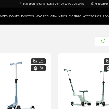
Mall Sport (local 4) / Lun a Dom de 10:00 a 20:00hrs
|
+569 23966
KATES
E-BIKES
E-MOTOS
MOV. REDUCIDA
NIÑOS
E-CARGO
ACCESORIOS
ROB
2 a 9
Años
Luz
LED