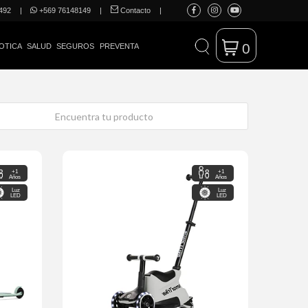
492
|
+569 76148149
|
Contacto
|
0
OTICA
SALUD
SEGUROS
PREVENTA
+1
+1
Años
Años
Luz
Luz
LED
LED