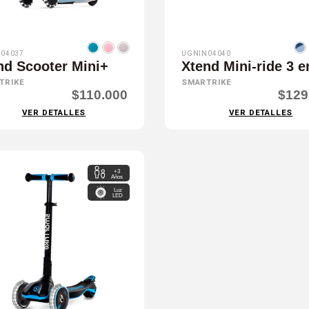
04037
UGNIN04040
nd Scooter Mini+
Xtend Mini-ride 3 e
TRIKE
SMARTRIKE
$110.000
$129
VER DETALLES
VER DETALLES
+3
Años
Luz
LED