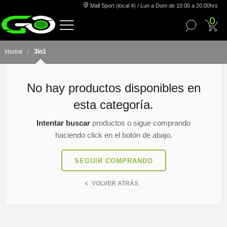
Mall Sport (local 4) / Lun a Dom de 10:00 a 20:00hrs
0
Home
3in1
No hay productos disponibles en
esta categoría.
Intentar buscar
productos o sigue comprando
haciendo click en el botón de abajo.
SEGUIR COMPRANDO
VOLVER ATRÁS