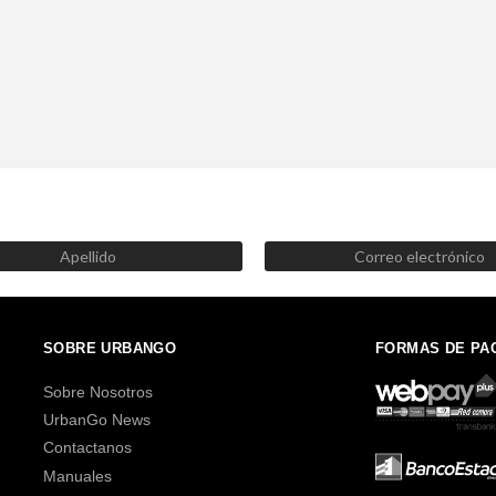
SUSCRÍBETE AHORA
Recibe las mejores promociones, descuentos y novedades
SOBRE URBANGO
FORMAS DE PA
Sobre Nosotros
UrbanGo News
Contactanos
Manuales