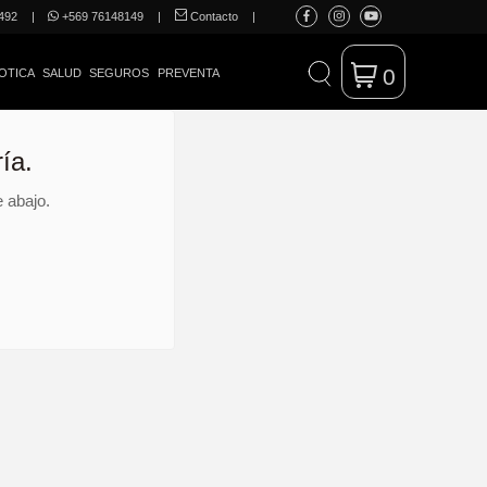
492
|
+569 76148149
|
Contacto
|
0
OTICA
SALUD
SEGUROS
PREVENTA
ía.
 abajo.