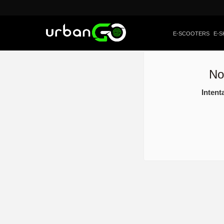
E-SCOOTERS
E-S
No
Intent