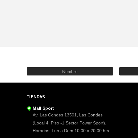
TIENDAS
Mall Sport
Av. Las Condes 13501, Las Condes
(Local 4, Piso -1 Sector Power Sport).
Horarios: Lun a Dom 10:00 a 20:00 hrs.