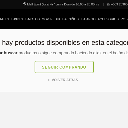
Mall Sport (local 4) / Lun a Dom de 10:00 a 20:00hrs
|
+569 23966
KATES
E-BIKES
E-MOTOS
MOV. REDUCIDA
NIÑOS
E-CARGO
ACCESORIOS
ROB
 hay productos disponibles en esta categor
ar buscar
productos o sigue comprando haciendo click en el botón de
SEGUIR COMPRANDO
VOLVER ATRÁS