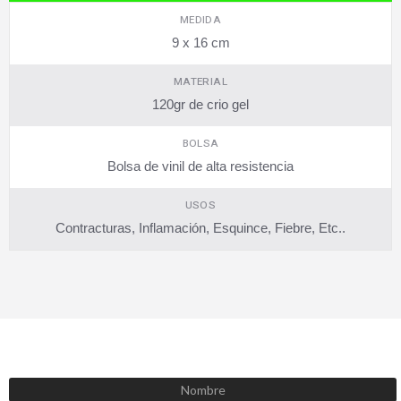
MEDIDA
9 x 16 cm
MATERIAL
120gr de crio gel
BOLSA
Bolsa de vinil de alta resistencia
USOS
Contracturas, Inflamación, Esquince, Fiebre, Etc..
SUSCRÍBETE AHORA
Recibe las mejores promociones, descuentos y novedades