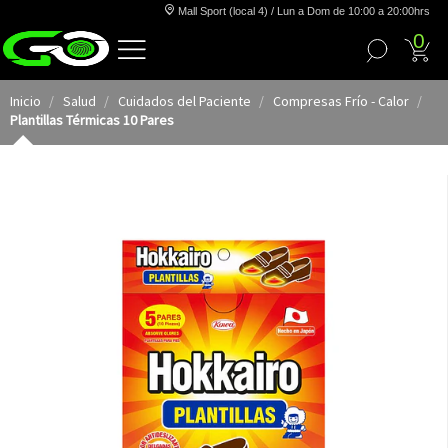
Mall Sport (local 4) / Lun a Dom de 10:00 a 20:00hrs
0
Inicio
Salud
Cuidados del Paciente
Compresas Frío - Calor
Plantillas Térmicas 10 Pares