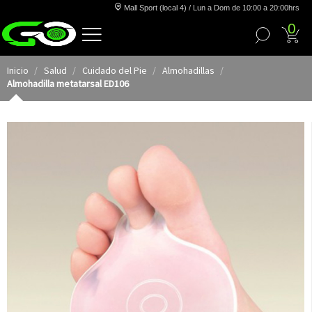
Mall Sport (local 4) / Lun a Dom de 10:00 a 20:00hrs
0
Inicio
Salud
Cuidado del Pie
Almohadillas
Almohadilla metatarsal ED106